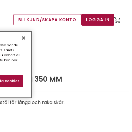
BLI KUND/SKAPA KONTO
LOGGA IN
else när du
ts samt i
 enbart vill
Du kan när
R STUBAI 350 MM
la cookies
stål för långa och raka skär.