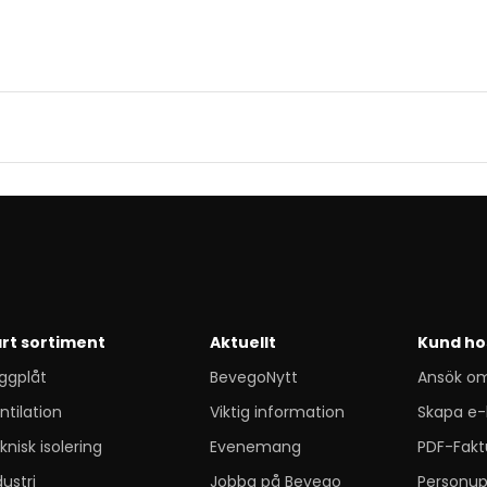
rt sortiment
Aktuellt
Kund ho
ggplåt
BevegoNytt
Ansök o
ntilation
Viktig information
Skapa e-
knisk isolering
Evenemang
PDF-Fakt
dustri
Jobba på Bevego
Personup