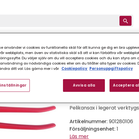
Kund hos Bevego
Om Bevego
e använder vi cookies av funktionella skäl för att kunna ge dig en bra upplev
r webbplats, men även av statistiska skäl så att vi kan förbättra vår webbpla
tyg
Plåtsaxar
TAKPLÅTSAX HÖGER STUBAI 350 MM
ingssyfte. Du väljer själv om du vill acceptera cookies och du kan styra om du
nvändning av nödvändiga cookies eller om du tillåter alla typer av cookies. 
ndra ditt val. Läs gärna mer i vår
Cookiepolicy
Personuppgiftspolicy
Stubai
TAKPLÅTSAX HÖGE
inställningar
Avvisa alla
Acceptera al
Pelikansax i legerat verktygs
Artikelnummer:
901280106
Försäljningsenhet:
1
Läs mer