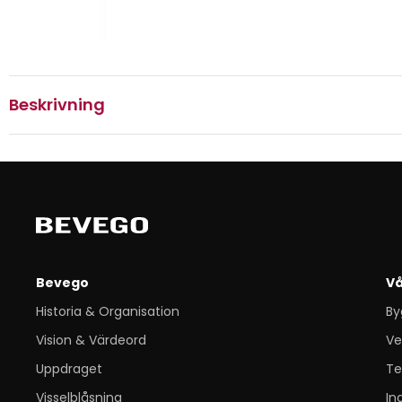
Beskrivning
Bevego
Vå
Historia & Organisation
By
Vision & Värdeord
Ve
Uppdraget
Te
Visselblåsning
In