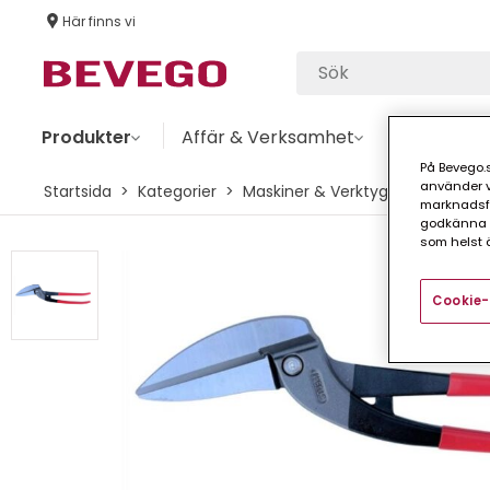
Här finns vi
Produkter
Affär & Verksamhet
Aktuellt
På Bevego.s
använder vå
Startsida
Kategorier
Maskiner & Verktyg
Handverk
marknadsför
godkänna a
som helst ä
Cookie-