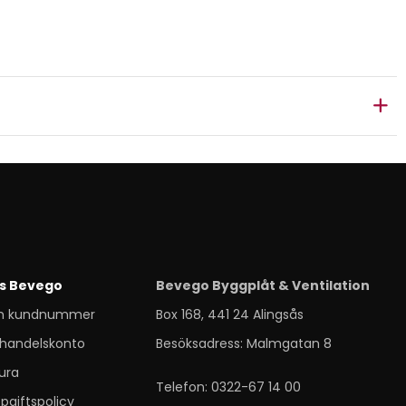
s Bevego
Bevego Byggplåt & Ventilation
m kundnummer
Box 168, 441 24 Alingsås
handelskonto
Besöksadress: Malmgatan 8
ura
Telefon: 0322-67 14 00
pgiftspolicy