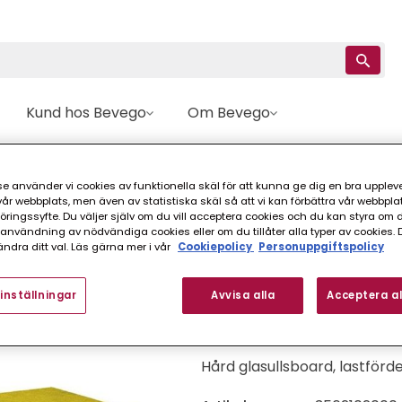
Kund hos Bevego
Om Bevego
ARD ROBUST ISOVER 20 MM 1200X2400 MM
e använder vi cookies av funktionella skäl för att kunna ge dig en bra upplev
r webbplats, men även av statistiska skäl så att vi kan förbättra vår webbpla
Isover
ingssyfte. Du väljer själv om du vill acceptera cookies och du kan styra om du
nvändning av nödvändiga cookies eller om du tillåter alla typer av cookies. 
TAKBOARD ROBUST
ndra ditt val. Läs gärna mer i vår
Cookiepolicy
Personuppgiftspolicy
FINNS I FLER VARIANTER (
inställningar
Avvisa alla
Acceptera al
Hård glasullsboard, lastförd