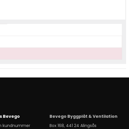
s Bevego
Bevego Byggplåt & Ventilation
m kundnummer
Box 168, 441 24 Alingsås