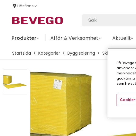
Här finns vi
Produkter
Affär & Verksamhet
Aktuellt
Startsida
Kategorier
Byggisolering
Skivor
TAKBO
På Bevego.s
använder vå
marknadsför
godkänna a
som helst ä
Cookie-