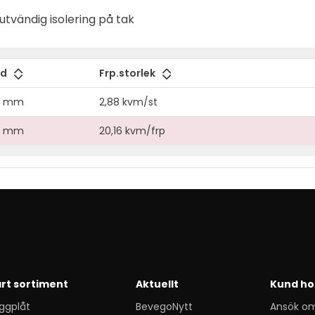
utvändig isolering på tak
gd
Frp.storlek
0 mm
2,88 kvm/st
0 mm
20,16 kvm/frp
rt sortiment
Aktuellt
Kund ho
ggplåt
BevegoNytt
Ansök o