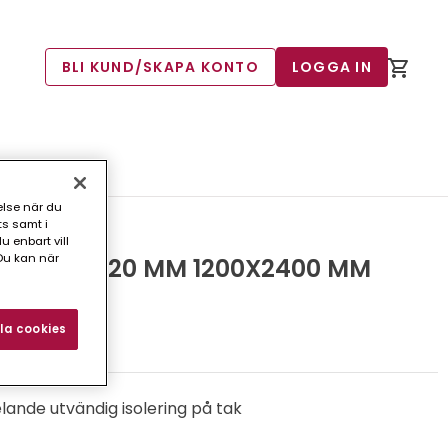
BLI KUND/SKAPA KONTO
LOGGA IN
else när du
ts samt i
 enbart vill
Du kan när
 ISOVER 20 MM 1200X2400 MM
2)
la cookies
elande utvändig isolering på tak