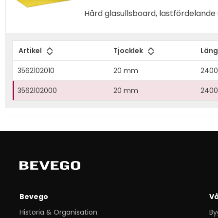
Hård glasullsboard, lastfördelande 
Artikel
Tjocklek
Län
3562102010
20 mm
240
3562102000
20 mm
240
Bevego
Vå
Historia & Organisation
By