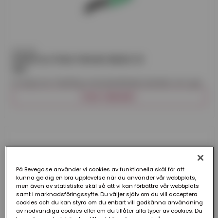
Freund
RUNDFALSTÅNG FREUND BREDD 18
MM
En böjd, kort falstång med plastklädda skänklar som ger
bra tag vid t.ex. falsning av stosar. Enkelled.
VISA VARIANT
På Bevego.se använder vi cookies av funktionella skäl för att
kunna ge dig en bra upplevelse när du använder vår webbplats,
men även av statistiska skäl så att vi kan förbättra vår webbplats
samt i marknadsföringssyfte. Du väljer själv om du vill acceptera
cookies och du kan styra om du enbart vill godkänna användning
av nödvändiga cookies eller om du tillåter alla typer av cookies. Du